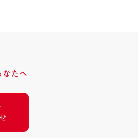
あなたへ
･
せ