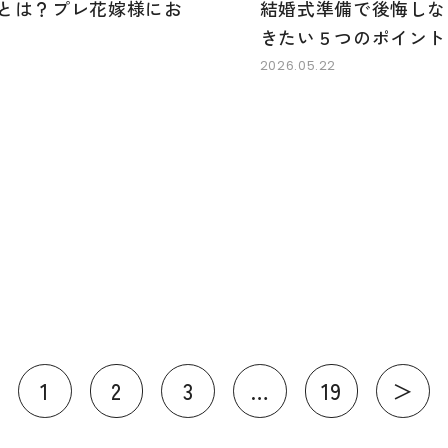
とは？プレ花嫁様にお
結婚式準備で後悔しな
きたい５つのポイント
2026.05.22
1
2
3
…
19
＞