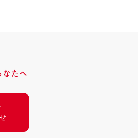
あなたへ
･
せ