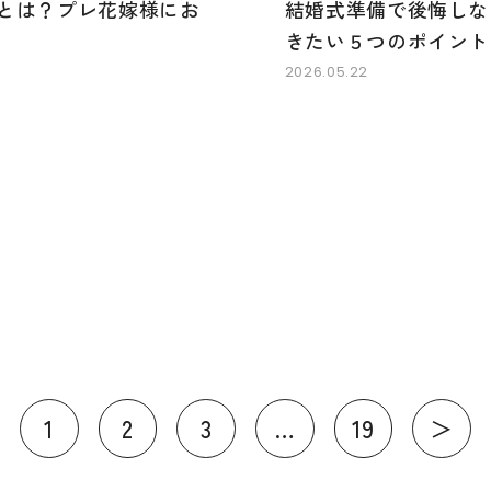
とは？プレ花嫁様にお
結婚式準備で後悔しな
きたい５つのポイント
2026.05.22
1
2
3
…
19
＞